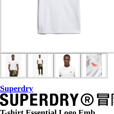
Superdry
T-shirt Essential Logo Emb