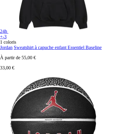
24h
+-3
1 coloris
Jordan
Sweatshirt à capuche enfant Essentiel Baseline
À partir de
55,00 €
33,00 €