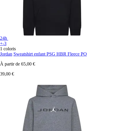
24h
+-3
1 coloris
Jordan
Sweatshirt enfant PSG HBR Fleece PO
À partir de
65,00 €
39,00 €