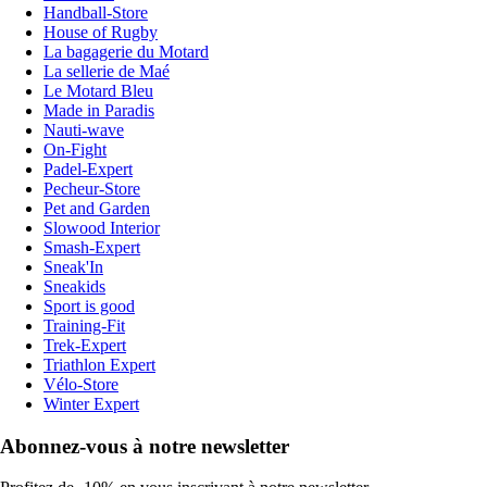
Handball-Store
House of Rugby
La bagagerie du Motard
La sellerie de Maé
Le Motard Bleu
Made in Paradis
Nauti-wave
On-Fight
Padel-Expert
Pecheur-Store
Pet and Garden
Slowood Interior
Smash-Expert
Sneak'In
Sneakids
Sport is good
Training-Fit
Trek-Expert
Triathlon Expert
Vélo-Store
Winter Expert
Abonnez-vous à notre newsletter