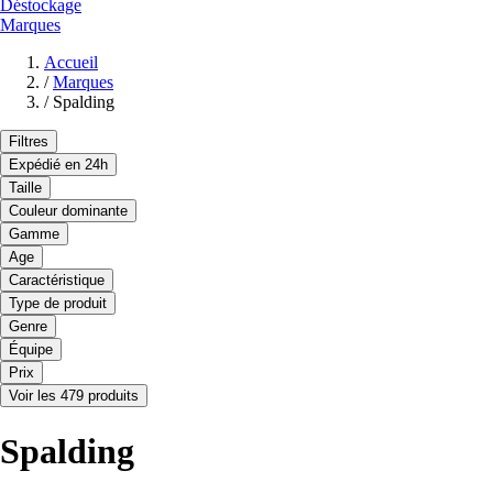
Déstockage
Marques
Accueil
/
Marques
/
Spalding
Filtres
Expédié en 24h
Taille
Couleur dominante
Gamme
Age
Caractéristique
Type de produit
Genre
Équipe
Prix
Voir les 479 produits
Spalding