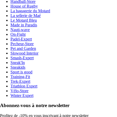
Handball-Store
House of Rugby
La bagagerie du Motard
La sellerie de Maé
Le Motard Bleu
Made in Paradis
Nauti-wave
On-Fight
Padel-Expert
Pecheur-Store
Pet and Garden
Slowood Interior
Smash-Expert
Sneak'In
Sneakids
Sport is good
Training-Fit
Trek-Expert
Triathlon Expert
Vélo-Store
Winter Expert
Abonnez-vous à notre newsletter
Profitez de -10% en vous inscrivant à notre newsletter