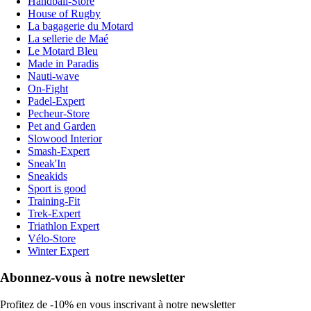
Handball-Store
House of Rugby
La bagagerie du Motard
La sellerie de Maé
Le Motard Bleu
Made in Paradis
Nauti-wave
On-Fight
Padel-Expert
Pecheur-Store
Pet and Garden
Slowood Interior
Smash-Expert
Sneak'In
Sneakids
Sport is good
Training-Fit
Trek-Expert
Triathlon Expert
Vélo-Store
Winter Expert
Abonnez-vous à notre newsletter
Profitez de -10% en vous inscrivant à notre newsletter