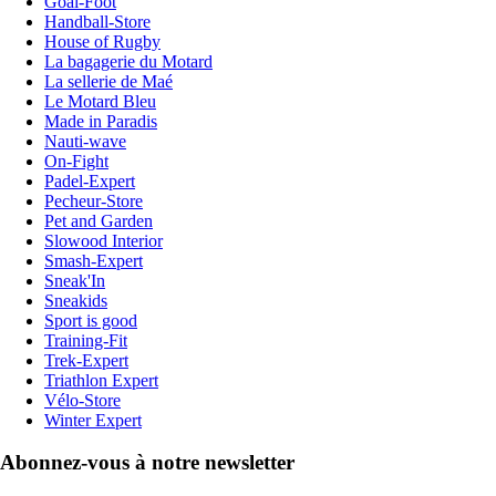
Goal-Foot
Handball-Store
House of Rugby
La bagagerie du Motard
La sellerie de Maé
Le Motard Bleu
Made in Paradis
Nauti-wave
On-Fight
Padel-Expert
Pecheur-Store
Pet and Garden
Slowood Interior
Smash-Expert
Sneak'In
Sneakids
Sport is good
Training-Fit
Trek-Expert
Triathlon Expert
Vélo-Store
Winter Expert
Abonnez-vous à notre newsletter