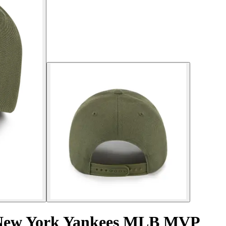
l New York Yankees MLB MVP