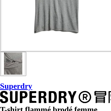
Superdry
T-shirt flammé brodé femme