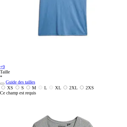
+9
Taille
*
Guide des tailles
XS
S
M
L
XL
2XL
2XS
Ce champ est requis