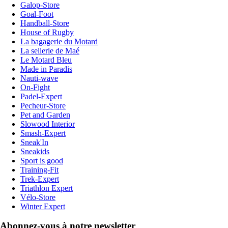
Galop-Store
Goal-Foot
Handball-Store
House of Rugby
La bagagerie du Motard
La sellerie de Maé
Le Motard Bleu
Made in Paradis
Nauti-wave
On-Fight
Padel-Expert
Pecheur-Store
Pet and Garden
Slowood Interior
Smash-Expert
Sneak'In
Sneakids
Sport is good
Training-Fit
Trek-Expert
Triathlon Expert
Vélo-Store
Winter Expert
Abonnez-vous à notre newsletter