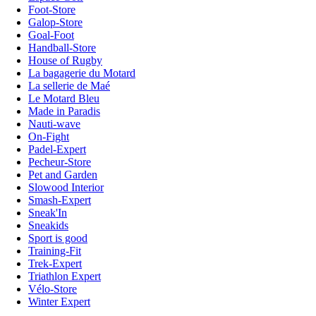
Foot-Store
Galop-Store
Goal-Foot
Handball-Store
House of Rugby
La bagagerie du Motard
La sellerie de Maé
Le Motard Bleu
Made in Paradis
Nauti-wave
On-Fight
Padel-Expert
Pecheur-Store
Pet and Garden
Slowood Interior
Smash-Expert
Sneak'In
Sneakids
Sport is good
Training-Fit
Trek-Expert
Triathlon Expert
Vélo-Store
Winter Expert