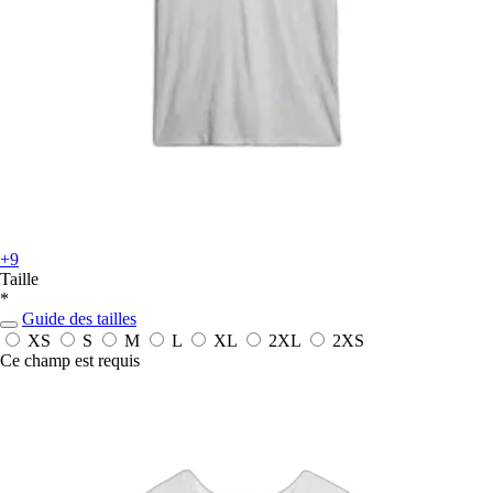
+9
Taille
*
Guide des tailles
XS
S
M
L
XL
2XL
2XS
Ce champ est requis