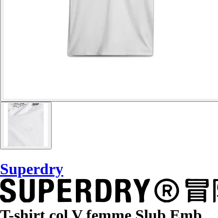
Superdry
T-shirt col V femme Slub Emb