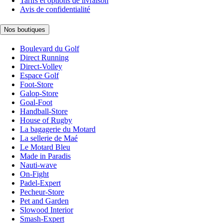
Tarifs et options de livraison
Avis de confidentialité
Nos boutiques
Boulevard du Golf
Direct Running
Direct-Volley
Espace Golf
Foot-Store
Galop-Store
Goal-Foot
Handball-Store
House of Rugby
La bagagerie du Motard
La sellerie de Maé
Le Motard Bleu
Made in Paradis
Nauti-wave
On-Fight
Padel-Expert
Pecheur-Store
Pet and Garden
Slowood Interior
Smash-Expert