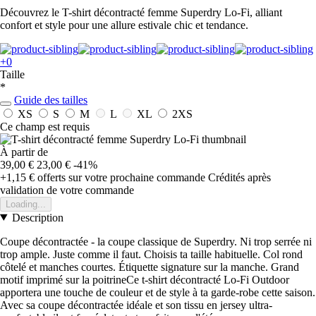
Découvrez le T-shirt décontracté femme Superdry Lo-Fi, alliant
confort et style pour une allure estivale chic et tendance.
+0
Taille
*
Guide des tailles
XS
S
M
L
XL
2XS
Ce champ est requis
À partir de
39,00 €
23,00 €
-41%
+1,15 €
offerts sur votre prochaine commande
Crédités après
validation de votre commande
Loading...
Description
Coupe décontractée - la coupe classique de Superdry. Ni trop serrée ni
trop ample. Juste comme il faut. Choisis ta taille habituelle. Col rond
côtelé et manches courtes. Étiquette signature sur la manche. Grand
motif imprimé sur la poitrineCe t-shirt décontracté Lo-Fi Outdoor
apportera une touche de couleur et de style à ta garde-robe cette saison.
Avec sa coupe décontractée idéale et son tissu en jersey ultra-