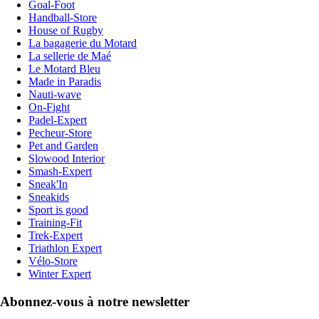
Goal-Foot
Handball-Store
House of Rugby
La bagagerie du Motard
La sellerie de Maé
Le Motard Bleu
Made in Paradis
Nauti-wave
On-Fight
Padel-Expert
Pecheur-Store
Pet and Garden
Slowood Interior
Smash-Expert
Sneak'In
Sneakids
Sport is good
Training-Fit
Trek-Expert
Triathlon Expert
Vélo-Store
Winter Expert
Abonnez-vous à notre newsletter