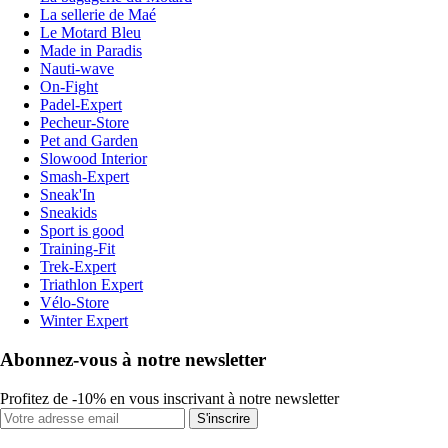
La sellerie de Maé
Le Motard Bleu
Made in Paradis
Nauti-wave
On-Fight
Padel-Expert
Pecheur-Store
Pet and Garden
Slowood Interior
Smash-Expert
Sneak'In
Sneakids
Sport is good
Training-Fit
Trek-Expert
Triathlon Expert
Vélo-Store
Winter Expert
Abonnez-vous à notre newsletter
Profitez de -10% en vous inscrivant à notre newsletter
S'inscrire