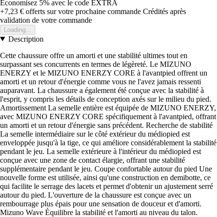
Économisez 5%
avec le code
EXTRA
+7,23 €
offerts sur votre prochaine commande
Crédités après
validation de votre commande
Loading...
Description
Cette chaussure offre un amorti et une stabilité ultimes tout en
surpassant ses concurrents en termes de légèreté. Le MIZUNO
ENERZY et le MIZUNO ENERZY CORE à l'avantpied offrent un
amorti et un retour d'énergie comme vous ne l'avez jamais ressenti
auparavant. La chaussure a également été conçue avec la stabilité à
l'esprit, y compris les détails de conception axés sur le milieu du pied.
Amortissement La semelle entière est équipée de MIZUNO ENERZY,
avec MIZUNO ENERZY CORE spécifiquement à l'avantpied, offrant
un amorti et un retour d'énergie sans précédent. Recherche de stabilité
La semelle intermédiaire sur le côté extérieur du médiopied est
enveloppée jusqu'à la tige, ce qui améliore considérablement la stabilité
pendant le jeu. La semelle extérieure à l'intérieur du médiopied est
conçue avec une zone de contact élargie, offrant une stabilité
supplémentaire pendant le jeu. Coupe confortable autour du pied Une
nouvelle forme est utilisée, ainsi qu'une construction en demibotte, ce
qui facilite le serrage des lacets et permet d'obtenir un ajustement serré
autour du pied. L'ouverture de la chaussure est conçue avec un
rembourrage plus épais pour une sensation de douceur et d'amorti.
Mizuno Wave Équilibre la stabilité et l'amorti au niveau du talon.