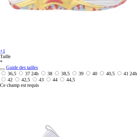
+1
Taille
*
Guide des tailles
36,5
37
24h
38
38,5
39
40
40,5
41
24h
42
42,5
43
44
44,5
Ce champ est requis