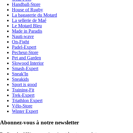
Handball-Store
House of Rugby
La bagagerie du Motard
La sellerie de Maé
Le Motard Bleu
Made in Paradis
Nauti-wave
On-Fight
Padel-Expert
Pecheur-Store
Pet and Garden
Slowood Interior
Smash-Expert
Sneak'In
Sneakids
Sport is good
Training-Fit
Trek-Expert
Triathlon Expert
Vélo-Store
Winter Expert
Abonnez-vous à notre newsletter