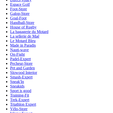
Espace Golf
Foot-Store
Galop-Store
Goal-Foot
Handball-Store
House of Rugby
La bagagerie du Motard
La sellerie de Maé
Le Motard Bleu
Made in Paradis
Nauti-wave
On-Fight
Padel-Expert
Pecheur-Store
Pet and Garden
Slowood Interior
Smash-Expert
Sneak'In
Sneakids
Sport is good
Training-Fit
Trek-Expert
Triathlon Expert
Vélo-Store