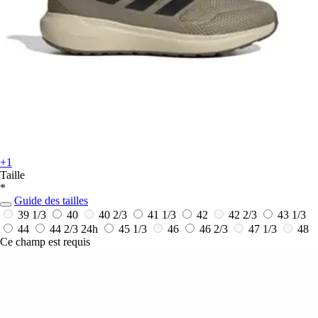
+1
Taille
*
Guide des tailles
39 1/3
40
40 2/3
41 1/3
42
42 2/3
43 1/3
44
44 2/3
24h
45 1/3
46
46 2/3
47 1/3
48
Ce champ est requis