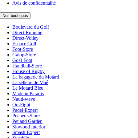
Avis de confidentialité
Nos boutiques
Boulevard du Golf
Direct Running
Direct-Volley
Espace Golf
Foot-Store
Galop-Store
Goal-Foot
Handball-Store
House of Rugby
La bagagerie du Motard
La sellerie de Maé
Le Motard Bleu
Made in Paradis
Nauti-wave
On-Fight
Padel-Expert
Pecheur-Store
Pet and Garden
Slowood Interior
Smash-Expert
Sneak'In