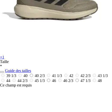
+1
Taille
*
Guide des tailles
39 1/3
40
40 2/3
41 1/3
42
42 2/3
43 1/3
44
44 2/3
45 1/3
46
46 2/3
47 1/3
48
Ce champ est requis