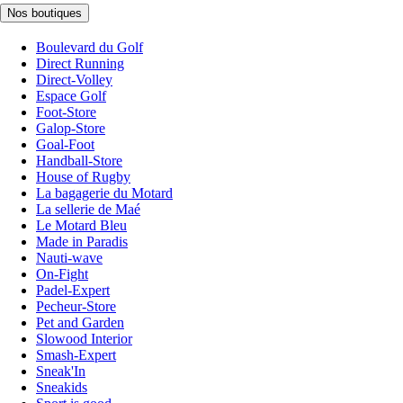
Nos boutiques
Boulevard du Golf
Direct Running
Direct-Volley
Espace Golf
Foot-Store
Galop-Store
Goal-Foot
Handball-Store
House of Rugby
La bagagerie du Motard
La sellerie de Maé
Le Motard Bleu
Made in Paradis
Nauti-wave
On-Fight
Padel-Expert
Pecheur-Store
Pet and Garden
Slowood Interior
Smash-Expert
Sneak'In
Sneakids