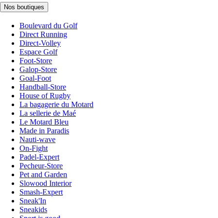
Nos boutiques
Boulevard du Golf
Direct Running
Direct-Volley
Espace Golf
Foot-Store
Galop-Store
Goal-Foot
Handball-Store
House of Rugby
La bagagerie du Motard
La sellerie de Maé
Le Motard Bleu
Made in Paradis
Nauti-wave
On-Fight
Padel-Expert
Pecheur-Store
Pet and Garden
Slowood Interior
Smash-Expert
Sneak'In
Sneakids