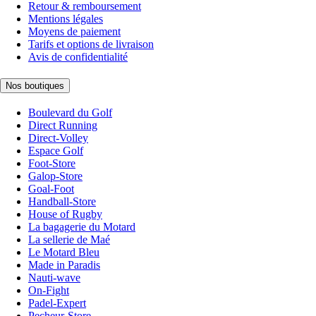
Retour & remboursement
Mentions légales
Moyens de paiement
Tarifs et options de livraison
Avis de confidentialité
Nos boutiques
Boulevard du Golf
Direct Running
Direct-Volley
Espace Golf
Foot-Store
Galop-Store
Goal-Foot
Handball-Store
House of Rugby
La bagagerie du Motard
La sellerie de Maé
Le Motard Bleu
Made in Paradis
Nauti-wave
On-Fight
Padel-Expert
Pecheur-Store