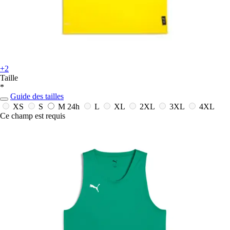
+2
Taille
*
Guide des tailles
XS
S
M
24h
L
XL
2XL
3XL
4XL
Ce champ est requis