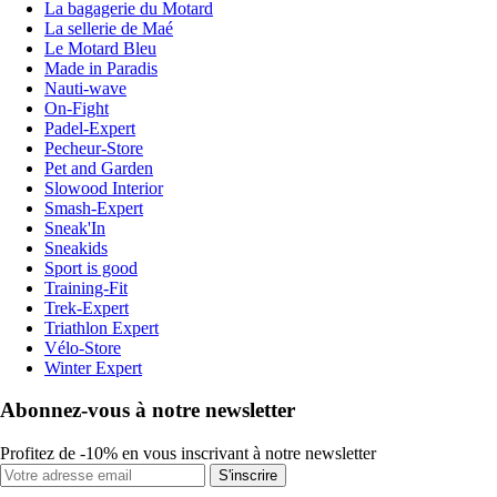
La bagagerie du Motard
La sellerie de Maé
Le Motard Bleu
Made in Paradis
Nauti-wave
On-Fight
Padel-Expert
Pecheur-Store
Pet and Garden
Slowood Interior
Smash-Expert
Sneak'In
Sneakids
Sport is good
Training-Fit
Trek-Expert
Triathlon Expert
Vélo-Store
Winter Expert
Abonnez-vous à notre newsletter
Profitez de -10% en vous inscrivant à notre newsletter
S'inscrire