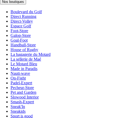
Nos boutiques
Boulevard du Golf
Direct Running
Direct-Volley
Espace Golf
Foot-Store
Galop-Store
Goal-Foot
Handball-Store
House of Rugby
La bagagerie du Motard
La sellerie de Maé
Le Motard Bleu
Made in Paradis
Nauti-wave
On-Fight
Padel-Expert
Pecheur-Store
Pet and Garden
Slowood Interior
Smash-Expert
Sneak'In
Sneakids
Sport is good