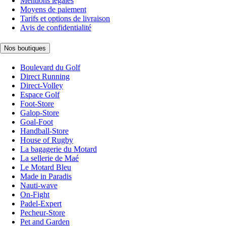
Mentions légales
Moyens de paiement
Tarifs et options de livraison
Avis de confidentialité
Nos boutiques
Boulevard du Golf
Direct Running
Direct-Volley
Espace Golf
Foot-Store
Galop-Store
Goal-Foot
Handball-Store
House of Rugby
La bagagerie du Motard
La sellerie de Maé
Le Motard Bleu
Made in Paradis
Nauti-wave
On-Fight
Padel-Expert
Pecheur-Store
Pet and Garden