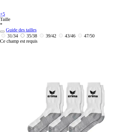
+5
Taille
*
Guide des tailles
31/34
35/38
39/42
43/46
47/50
Ce champ est requis