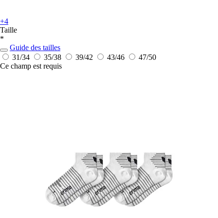
+4
Taille
*
Guide des tailles
31/34
35/38
39/42
43/46
47/50
Ce champ est requis