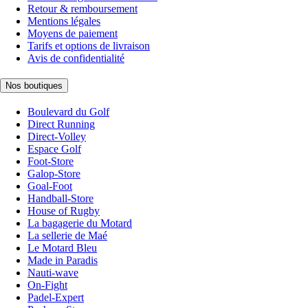
Retour & remboursement
Mentions légales
Moyens de paiement
Tarifs et options de livraison
Avis de confidentialité
Nos boutiques
Boulevard du Golf
Direct Running
Direct-Volley
Espace Golf
Foot-Store
Galop-Store
Goal-Foot
Handball-Store
House of Rugby
La bagagerie du Motard
La sellerie de Maé
Le Motard Bleu
Made in Paradis
Nauti-wave
On-Fight
Padel-Expert