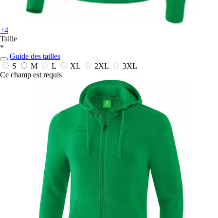
+4
Taille
*
Guide des tailles
S
M
L
XL
2XL
3XL
Ce champ est requis