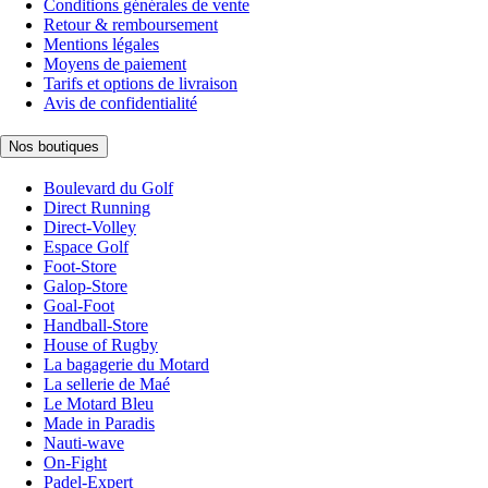
Conditions générales de vente
Retour & remboursement
Mentions légales
Moyens de paiement
Tarifs et options de livraison
Avis de confidentialité
Nos boutiques
Boulevard du Golf
Direct Running
Direct-Volley
Espace Golf
Foot-Store
Galop-Store
Goal-Foot
Handball-Store
House of Rugby
La bagagerie du Motard
La sellerie de Maé
Le Motard Bleu
Made in Paradis
Nauti-wave
On-Fight
Padel-Expert