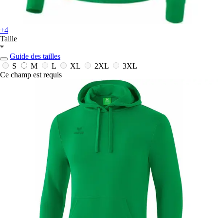
+4
Taille
*
Guide des tailles
S
M
L
XL
2XL
3XL
Ce champ est requis