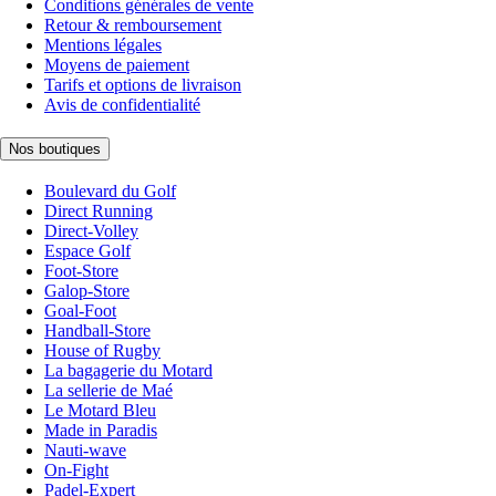
Conditions générales de vente
Retour & remboursement
Mentions légales
Moyens de paiement
Tarifs et options de livraison
Avis de confidentialité
Nos boutiques
Boulevard du Golf
Direct Running
Direct-Volley
Espace Golf
Foot-Store
Galop-Store
Goal-Foot
Handball-Store
House of Rugby
La bagagerie du Motard
La sellerie de Maé
Le Motard Bleu
Made in Paradis
Nauti-wave
On-Fight
Padel-Expert