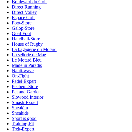
Boulevard du Golf
Direct Running
Direct-Volley
Espace Golf
Foot-Store
Galop-Store
Goal-Foot
Handball-Store
House of Rugby
La bagagerie du Motard
La sellerie de Maé
Le Motard Bleu
Made in Paradis
Nauti-wave
On-Fight
Padel-Expert
Pecheur-Store
Pet and Garden
Slowood Interior
Smash-Expert
Sneak'In
Sneakids
Sport is good
Training-Fit
Trek-Expert