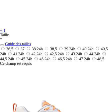
+-1
Taille
*
Guide des tailles
36,5
37
38
24h
38,5
39
24h
40
24h
40,5
24h
41
24h
42
24h
42,5
24h
43
24h
44
24h
44,5
24h
45
24h
46
24h
46,5
24h
47
24h
48,5
Ce champ est requis