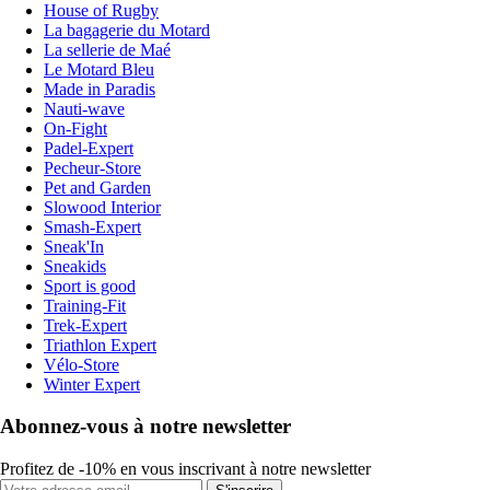
House of Rugby
La bagagerie du Motard
La sellerie de Maé
Le Motard Bleu
Made in Paradis
Nauti-wave
On-Fight
Padel-Expert
Pecheur-Store
Pet and Garden
Slowood Interior
Smash-Expert
Sneak'In
Sneakids
Sport is good
Training-Fit
Trek-Expert
Triathlon Expert
Vélo-Store
Winter Expert
Abonnez-vous à notre newsletter
Profitez de -10% en vous inscrivant à notre newsletter