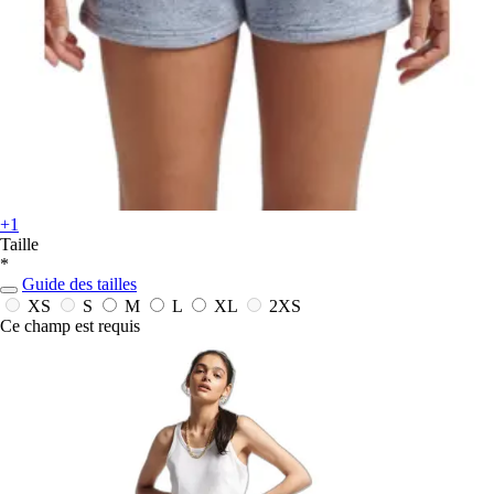
+1
Taille
*
Guide des tailles
XS
S
M
L
XL
2XS
Ce champ est requis