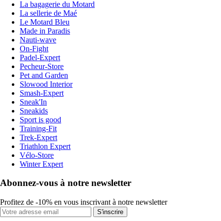
La bagagerie du Motard
La sellerie de Maé
Le Motard Bleu
Made in Paradis
Nauti-wave
On-Fight
Padel-Expert
Pecheur-Store
Pet and Garden
Slowood Interior
Smash-Expert
Sneak'In
Sneakids
Sport is good
Training-Fit
Trek-Expert
Triathlon Expert
Vélo-Store
Winter Expert
Abonnez-vous à notre newsletter
Profitez de -10% en vous inscrivant à notre newsletter
S'inscrire