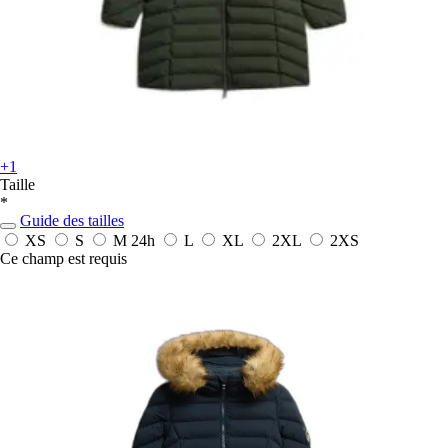
+1
Taille
*
Guide des tailles
XS
S
M
24h
L
XL
2XL
2XS
Ce champ est requis