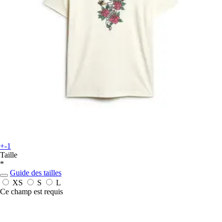
+-1
Taille
*
Guide des tailles
XS
S
L
Ce champ est requis