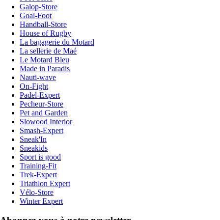
Galop-Store
Goal-Foot
Handball-Store
House of Rugby
La bagagerie du Motard
La sellerie de Maé
Le Motard Bleu
Made in Paradis
Nauti-wave
On-Fight
Padel-Expert
Pecheur-Store
Pet and Garden
Slowood Interior
Smash-Expert
Sneak'In
Sneakids
Sport is good
Training-Fit
Trek-Expert
Triathlon Expert
Vélo-Store
Winter Expert