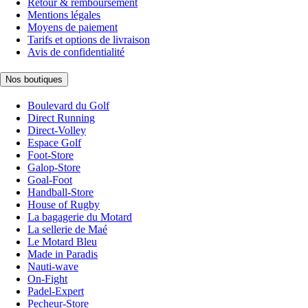
Retour & remboursement
Mentions légales
Moyens de paiement
Tarifs et options de livraison
Avis de confidentialité
Nos boutiques
Boulevard du Golf
Direct Running
Direct-Volley
Espace Golf
Foot-Store
Galop-Store
Goal-Foot
Handball-Store
House of Rugby
La bagagerie du Motard
La sellerie de Maé
Le Motard Bleu
Made in Paradis
Nauti-wave
On-Fight
Padel-Expert
Pecheur-Store