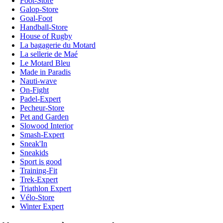
Foot-Store
Galop-Store
Goal-Foot
Handball-Store
House of Rugby
La bagagerie du Motard
La sellerie de Maé
Le Motard Bleu
Made in Paradis
Nauti-wave
On-Fight
Padel-Expert
Pecheur-Store
Pet and Garden
Slowood Interior
Smash-Expert
Sneak'In
Sneakids
Sport is good
Training-Fit
Trek-Expert
Triathlon Expert
Vélo-Store
Winter Expert