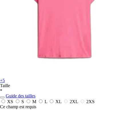
+5
Taille
*
Guide des tailles
XS
S
M
L
XL
2XL
2XS
Ce champ est requis