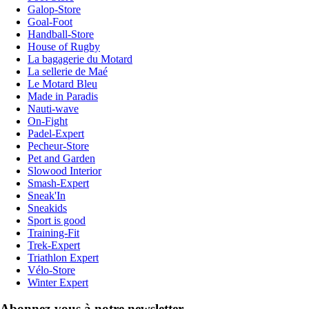
Galop-Store
Goal-Foot
Handball-Store
House of Rugby
La bagagerie du Motard
La sellerie de Maé
Le Motard Bleu
Made in Paradis
Nauti-wave
On-Fight
Padel-Expert
Pecheur-Store
Pet and Garden
Slowood Interior
Smash-Expert
Sneak'In
Sneakids
Sport is good
Training-Fit
Trek-Expert
Triathlon Expert
Vélo-Store
Winter Expert
Abonnez-vous à notre newsletter