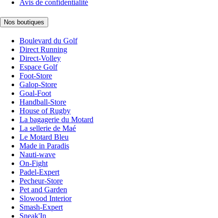
Avis de confidentialité
Nos boutiques
Boulevard du Golf
Direct Running
Direct-Volley
Espace Golf
Foot-Store
Galop-Store
Goal-Foot
Handball-Store
House of Rugby
La bagagerie du Motard
La sellerie de Maé
Le Motard Bleu
Made in Paradis
Nauti-wave
On-Fight
Padel-Expert
Pecheur-Store
Pet and Garden
Slowood Interior
Smash-Expert
Sneak'In