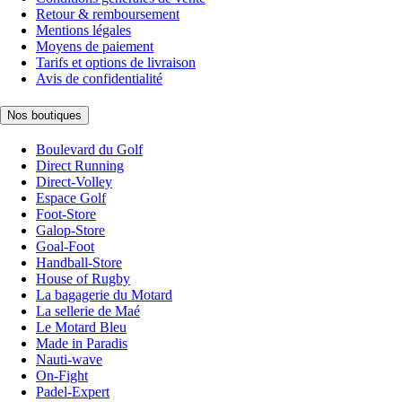
Retour & remboursement
Mentions légales
Moyens de paiement
Tarifs et options de livraison
Avis de confidentialité
Nos boutiques
Boulevard du Golf
Direct Running
Direct-Volley
Espace Golf
Foot-Store
Galop-Store
Goal-Foot
Handball-Store
House of Rugby
La bagagerie du Motard
La sellerie de Maé
Le Motard Bleu
Made in Paradis
Nauti-wave
On-Fight
Padel-Expert