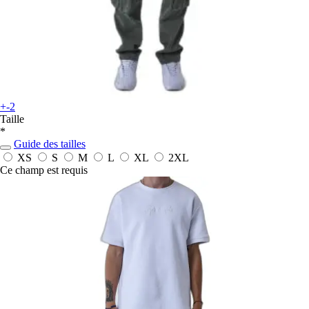
+-2
Taille
*
Guide des tailles
XS
S
M
L
XL
2XL
Ce champ est requis