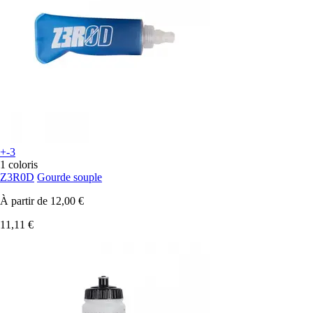
+-3
1 coloris
Z3R0D
Gourde souple
À partir de
12,00 €
11,11 €