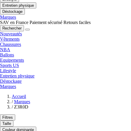
Entretien physique
Déstockage
Marques
SAV en France
Paiement sécurisé
Retours faciles
Rechercher
Nouveautés
Vêtements
Chaussures
NBA
Ballons
Equipements
Sports US
Lifestyle
Entretien physique
Déstockage
Marques
Accueil
/
Marques
/
Z3R0D
Filtres
Taille
Couleur dominante