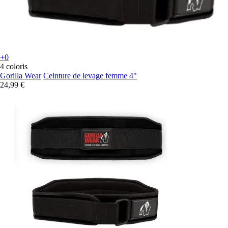
+0
4 coloris
Gorilla Wear
Ceinture de levage femme 4"
24,99 €