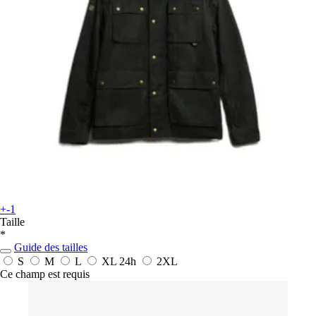
+-1
Taille
*
Guide des tailles
S
M
L
XL
24h
2XL
Ce champ est requis