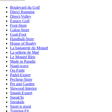
Boulevard du Golf
Direct Running
Direct-Volley
Espace Golf
Foot-Store
Galop-Store
Goal-Foot
Handball-Store
House of Rugby
La bagagerie du Motard
La sellerie de Maé
Le Motard Bleu
Made in Paradis
Nauti-wave
On-Fight
Padel-Expert
Pecheur-Store
Pet and Garden
Slowood Interior
Smash-Expert
Sneak'In
Sneakids
Sport is good
Training-Fit