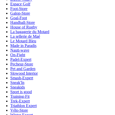
Espace Golf
Foot-Store
Galop-Store
Goal-Foot
Handball-Store
House of Rugby
La bagagerie du Motard
La sellerie de Maé
Le Motard Bleu
Made in Paradis
Nauti-wave
On-Fight
Padel-Expert
Pecheur-Store
Pet and Garden
Slowood Interior
Smash-Expert
Sneak'In
Sneakids
Sport is good
Training-Fit
Trek-Expert
Triathlon Expert
Vélo-Store
Winter Expert