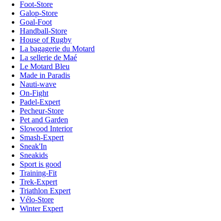
Foot-Store
Galop-Store
Goal-Foot
Handball-Store
House of Rugby
La bagagerie du Motard
La sellerie de Maé
Le Motard Bleu
Made in Paradis
Nauti-wave
On-Fight
Padel-Expert
Pecheur-Store
Pet and Garden
Slowood Interior
Smash-Expert
Sneak'In
Sneakids
Sport is good
Training-Fit
Trek-Expert
Triathlon Expert
Vélo-Store
Winter Expert