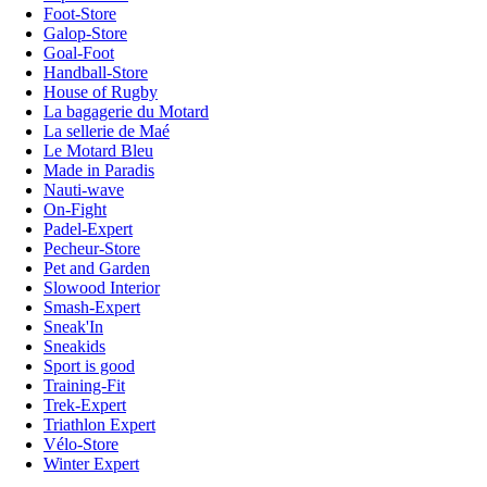
Foot-Store
Galop-Store
Goal-Foot
Handball-Store
House of Rugby
La bagagerie du Motard
La sellerie de Maé
Le Motard Bleu
Made in Paradis
Nauti-wave
On-Fight
Padel-Expert
Pecheur-Store
Pet and Garden
Slowood Interior
Smash-Expert
Sneak'In
Sneakids
Sport is good
Training-Fit
Trek-Expert
Triathlon Expert
Vélo-Store
Winter Expert