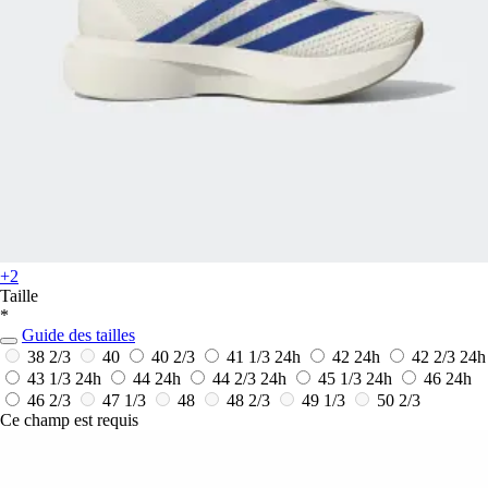
+2
Taille
*
Guide des tailles
38 2/3
40
40 2/3
41 1/3
24h
42
24h
42 2/3
24h
43 1/3
24h
44
24h
44 2/3
24h
45 1/3
24h
46
24h
46 2/3
47 1/3
48
48 2/3
49 1/3
50 2/3
Ce champ est requis