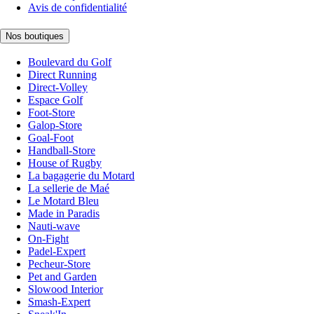
Avis de confidentialité
Nos boutiques
Boulevard du Golf
Direct Running
Direct-Volley
Espace Golf
Foot-Store
Galop-Store
Goal-Foot
Handball-Store
House of Rugby
La bagagerie du Motard
La sellerie de Maé
Le Motard Bleu
Made in Paradis
Nauti-wave
On-Fight
Padel-Expert
Pecheur-Store
Pet and Garden
Slowood Interior
Smash-Expert