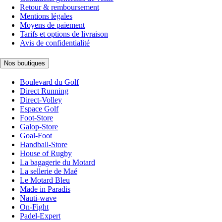
Retour & remboursement
Mentions légales
Moyens de paiement
Tarifs et options de livraison
Avis de confidentialité
Nos boutiques
Boulevard du Golf
Direct Running
Direct-Volley
Espace Golf
Foot-Store
Galop-Store
Goal-Foot
Handball-Store
House of Rugby
La bagagerie du Motard
La sellerie de Maé
Le Motard Bleu
Made in Paradis
Nauti-wave
On-Fight
Padel-Expert