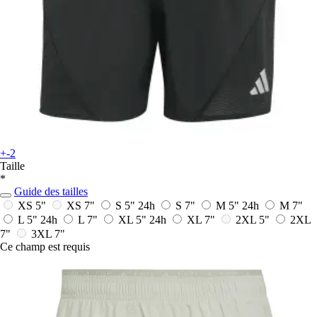
+-2
Taille
*
Guide des tailles
XS 5"
XS 7"
S 5"
24h
S 7"
M 5"
24h
M 7"
L 5"
24h
L 7"
XL 5"
24h
XL 7"
2XL 5"
2XL
7"
3XL 7"
Ce champ est requis