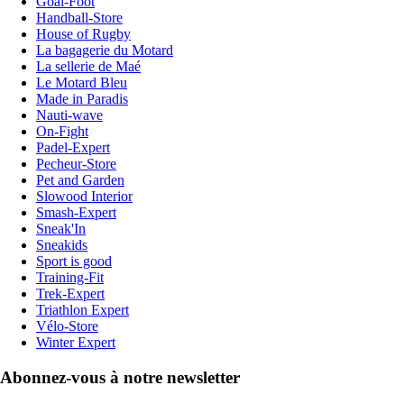
Goal-Foot
Handball-Store
House of Rugby
La bagagerie du Motard
La sellerie de Maé
Le Motard Bleu
Made in Paradis
Nauti-wave
On-Fight
Padel-Expert
Pecheur-Store
Pet and Garden
Slowood Interior
Smash-Expert
Sneak'In
Sneakids
Sport is good
Training-Fit
Trek-Expert
Triathlon Expert
Vélo-Store
Winter Expert
Abonnez-vous à notre newsletter