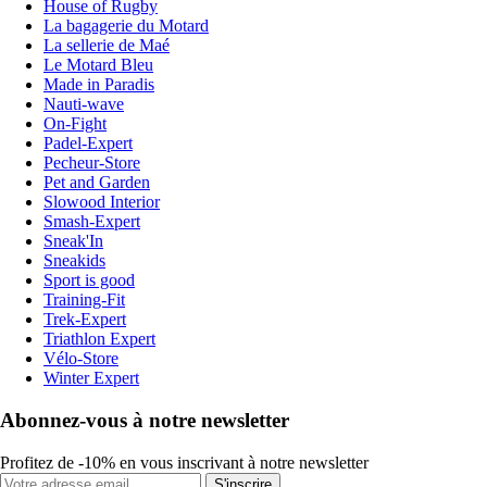
House of Rugby
La bagagerie du Motard
La sellerie de Maé
Le Motard Bleu
Made in Paradis
Nauti-wave
On-Fight
Padel-Expert
Pecheur-Store
Pet and Garden
Slowood Interior
Smash-Expert
Sneak'In
Sneakids
Sport is good
Training-Fit
Trek-Expert
Triathlon Expert
Vélo-Store
Winter Expert
Abonnez-vous à notre newsletter
Profitez de -10% en vous inscrivant à notre newsletter
S'inscrire