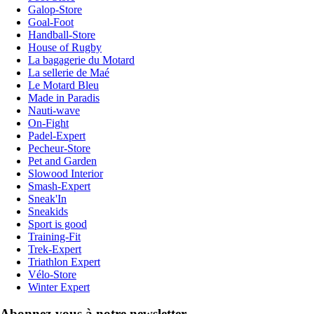
Galop-Store
Goal-Foot
Handball-Store
House of Rugby
La bagagerie du Motard
La sellerie de Maé
Le Motard Bleu
Made in Paradis
Nauti-wave
On-Fight
Padel-Expert
Pecheur-Store
Pet and Garden
Slowood Interior
Smash-Expert
Sneak'In
Sneakids
Sport is good
Training-Fit
Trek-Expert
Triathlon Expert
Vélo-Store
Winter Expert
Abonnez-vous à notre newsletter