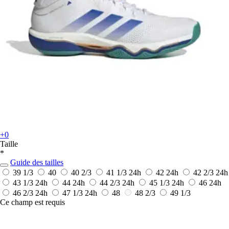
+0
Taille
*
Guide des tailles
39 1/3
40
40 2/3
41 1/3
24h
42
24h
42 2/3
24h
43 1/3
24h
44
24h
44 2/3
24h
45 1/3
24h
46
24h
46 2/3
24h
47 1/3
24h
48
48 2/3
49 1/3
Ce champ est requis