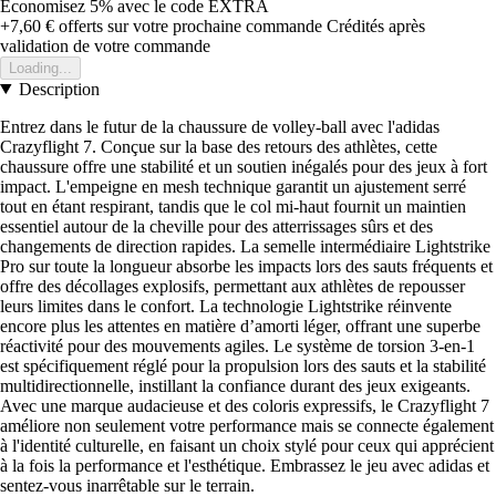
Économisez 5%
avec le code
EXTRA
+7,60 €
offerts sur votre prochaine commande
Crédités après
validation de votre commande
Loading...
Description
Entrez dans le futur de la chaussure de volley-ball avec l'adidas
Crazyflight 7. Conçue sur la base des retours des athlètes, cette
chaussure offre une stabilité et un soutien inégalés pour des jeux à fort
impact. L'empeigne en mesh technique garantit un ajustement serré
tout en étant respirant, tandis que le col mi-haut fournit un maintien
essentiel autour de la cheville pour des atterrissages sûrs et des
changements de direction rapides. La semelle intermédiaire Lightstrike
Pro sur toute la longueur absorbe les impacts lors des sauts fréquents et
offre des décollages explosifs, permettant aux athlètes de repousser
leurs limites dans le confort. La technologie Lightstrike réinvente
encore plus les attentes en matière d’amorti léger, offrant une superbe
réactivité pour des mouvements agiles. Le système de torsion 3-en-1
est spécifiquement réglé pour la propulsion lors des sauts et la stabilité
multidirectionnelle, instillant la confiance durant des jeux exigeants.
Avec une marque audacieuse et des coloris expressifs, le Crazyflight 7
améliore non seulement votre performance mais se connecte également
à l'identité culturelle, en faisant un choix stylé pour ceux qui apprécient
à la fois la performance et l'esthétique. Embrassez le jeu avec adidas et
sentez-vous inarrêtable sur le terrain.