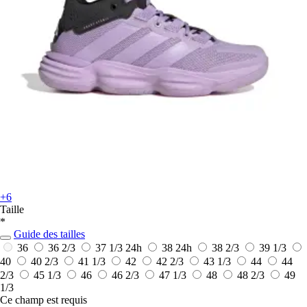
+6
Taille
*
Guide des tailles
36
36 2/3
37 1/3
24h
38
24h
38 2/3
39 1/3
40
40 2/3
41 1/3
42
42 2/3
43 1/3
44
44
2/3
45 1/3
46
46 2/3
47 1/3
48
48 2/3
49
1/3
Ce champ est requis