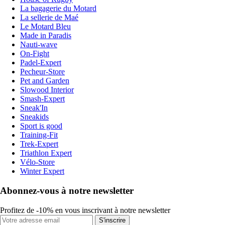
La bagagerie du Motard
La sellerie de Maé
Le Motard Bleu
Made in Paradis
Nauti-wave
On-Fight
Padel-Expert
Pecheur-Store
Pet and Garden
Slowood Interior
Smash-Expert
Sneak'In
Sneakids
Sport is good
Training-Fit
Trek-Expert
Triathlon Expert
Vélo-Store
Winter Expert
Abonnez-vous à notre newsletter
Profitez de -10% en vous inscrivant à notre newsletter
S'inscrire