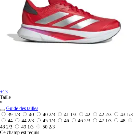
+13
Taille
*
Guide des tailles
39 1/3
40
40 2/3
41 1/3
42
42 2/3
43 1/3
44
44 2/3
45 1/3
46
46 2/3
47 1/3
48
48 2/3
49 1/3
50 2/3
Ce champ est requis